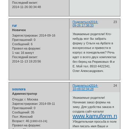
Последний визит:
2014-11-26 00:34:48
Поделиться
2014-
23
rur
09-26 17:38:33
Новичок
Уважаемые родители! Кто-
Зарегистрирован
: 2014-09-16
нибудь мог бы забрать
Приглашений:
0
форму у Ольги на Арбате в
Сообщений:
6
воскресенье и привести в
Провел на форуме:
корпус в понедельник? Речь
1 час 16 минут
идет о всего двух комплектах
Последний визит:
2014-11-13 19:20:56
без берец на Рюриковых Ф.и
Е. Мой тел. 8910 4422341.
Олег Александрович.
Поделиться
2014-
24
sosnora
10-09 02:34:28
Администратор
Уважаемые родители!
Откуда:
г. Москва
Начинаю заказ формы на
Зарегистрирован
: 2014-09-11
зиму. Для удобства заказа я
Приглашений:
0
создала сайт-каталог
Сообщений:
35
www.kamuform.ru
Пол:
Женский
Возраст:
46
[1980-03-24]
Убедительная просьба в поле
Провел на форуме:
Имя писать имя Ваше и