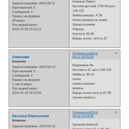
Новиков Павел
Зарегистрирован
: 2014-09-11
Костюм детский. Р36-38 рост
Приглашений:
0
146-152
Сообщений:
3
Майка комуфл. Р 36
Провел на форуме:
Кепка (размер не знаю)
49 минут
Шапка осенняя
Последний визит:
2015-02-05 14:12:12
Ремень
Куртка р 36-38
Берцы осень- лето р 37
Поделиться
2014-
4
Анжелика
09-12 20:03:00
Новичок
Евдокимов Ян
Зарегистрирован
: 2014-09-12
Костюм р 42 рост 146-152
Приглашений:
0
Майка р. 40-42
Сообщений:
3
кепка
Провел на форуме:
шапка осенняя
1 час 8 минут
ремень
Последний визит:
2015-01-28 16:22:59
Берцы осень-лето р.37-38
(нужно мерить)
Поделиться
2014-
5
Наталья Перелыгина
09-12 20:14:40
Новичок
Цуканов Алексей
Зарегистрирован
: 2014-09-12
Костюм детский. р.36-38 /