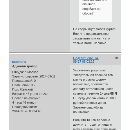
обычная
подойдет на
сборы?
На сборы идет любая куртка.
Все, что представленно
заказывать или нет - это
только ВАШЕ желание.
Поделиться
2014-
18
sosnora
09-17 08:03:29
Администратор
Уважаемые родители!!!!
Откуда:
г. Москва
Убедительная просьба тем,
Зарегистрирован
: 2014-09-11
кто не оплатил форму
Приглашений:
0
полностью, произвести
Сообщений:
35
доплату оставшейся части
Пол:
Женский
суммы в течение 2х дней!!! Я
Возраст:
46
[1980-03-24]
Провел на форуме:
НЕ буду доплачивать 20 000
4 часа 46 минут
рублей из своих денег.
Последний визит:
Заранее спасибо за
2014-11-26 00:34:48
понимание.
Если кто то что-то забыл
докупить, то до пятницы я
могу сделать еще один заказ.