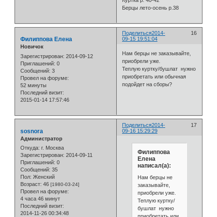
Куртка р. 40-42
Берцы лето-осень р.38
Поделиться
2014-
16
Филиппова Елена
09-15 19:51:04
Новичок
Нам берцы не заказывайте,
Зарегистрирован
: 2014-09-12
приобрели уже.
Приглашений:
0
Теплую куртку/бушлат нужно
Сообщений:
3
приобретать или обычная
Провел на форуме:
подойдет на сборы?
52 минуты
Последний визит:
2015-01-14 17:57:46
Поделиться
2014-
17
sosnora
09-16 15:29:29
Администратор
Откуда:
г. Москва
Филиппова
Зарегистрирован
: 2014-09-11
Елена
Приглашений:
0
написал(а):
Сообщений:
35
Пол:
Женский
Нам берцы не
Возраст:
46
[1980-03-24]
заказывайте,
Провел на форуме:
приобрели уже.
4 часа 46 минут
Теплую куртку/
Последний визит:
бушлат нужно
2014-11-26 00:34:48
приобретать или