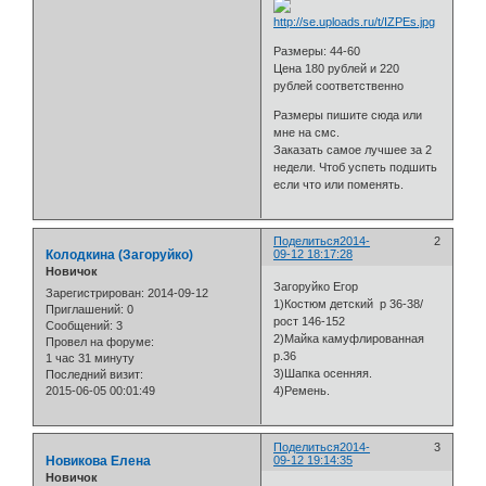
Размеры: 44-60
Цена 180 рублей и 220
рублей соответственно
Размеры пишите сюда или
мне на смс.
Заказать самое лучшее за 2
недели. Чтоб успеть подшить
если что или поменять.
Поделиться
2014-
2
Колодкина (Загоруйко)
09-12 18:17:28
Новичок
Загоруйко Егор
Зарегистрирован
: 2014-09-12
1)Костюм детский р 36-38/
Приглашений:
0
рост 146-152
Сообщений:
3
2)Майка камуфлированная
Провел на форуме:
р.36
1 час 31 минуту
3)Шапка осенняя.
Последний визит:
2015-06-05 00:01:49
4)Ремень.
Поделиться
2014-
3
Новикова Елена
09-12 19:14:35
Новичок