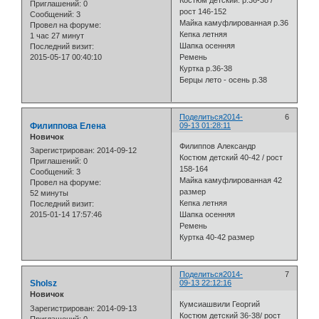
Приглашений:
0
рост 146-152
Сообщений:
3
Майка камуфлированная р.36
Провел на форуме:
Кепка летняя
1 час 27 минут
Шапка осенняя
Последний визит:
2015-05-17 00:40:10
Ремень
Куртка р.36-38
Берцы лето - осень р.38
Поделиться
2014-
6
Филиппова Елена
09-13 01:28:11
Новичок
Филиппов Александр
Зарегистрирован
: 2014-09-12
Костюм детский 40-42 / рост
Приглашений:
0
158-164
Сообщений:
3
Майка камуфлированная 42
Провел на форуме:
размер
52 минуты
Кепка летняя
Последний визит:
2015-01-14 17:57:46
Шапка осенняя
Ремень
Куртка 40-42 размер
Поделиться
2014-
7
Sholsz
09-13 22:12:16
Новичок
Кумсиашвили Георгий
Зарегистрирован
: 2014-09-13
Костюм детский 36-38/ рост
Приглашений:
0