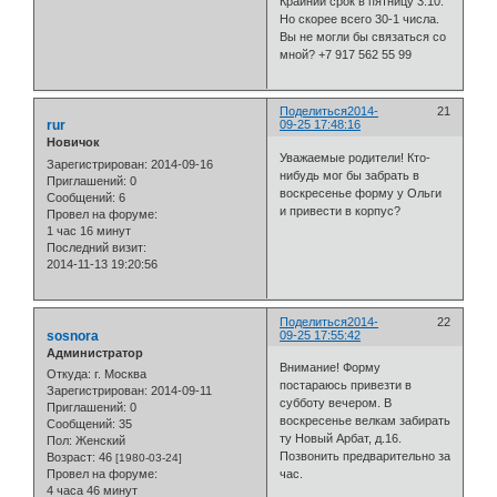
Крайний срок в пятницу 3.10.
Но скорее всего 30-1 числа.
Вы не могли бы связаться со
мной? +7 917 562 55 99
Поделиться
2014-
21
rur
09-25 17:48:16
Новичок
Уважаемые родители! Кто-
Зарегистрирован
: 2014-09-16
нибудь мог бы забрать в
Приглашений:
0
воскресенье форму у Ольги
Сообщений:
6
и привести в корпус?
Провел на форуме:
1 час 16 минут
Последний визит:
2014-11-13 19:20:56
Поделиться
2014-
22
sosnora
09-25 17:55:42
Администратор
Внимание! Форму
Откуда:
г. Москва
постараюсь привезти в
Зарегистрирован
: 2014-09-11
субботу вечером. В
Приглашений:
0
воскресенье велкам забирать
Сообщений:
35
ту Новый Арбат, д.16.
Пол:
Женский
Позвонить предварительно за
Возраст:
46
[1980-03-24]
Провел на форуме:
час.
4 часа 46 минут