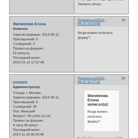
Звоните лично.
Поделиться
2014-
19
Филиппова Елена
09-22 16:10:58
Новичок
Когда можно получить
Зарегистрирован
: 2014-09-12
форму?
Приглашений:
0
Сообщений:
3
Провел на форуме:
52 минуты
Последний визит:
2015-01-14 17:57:46
Поделиться
2014-
20
sosnora
09-22 16:17:10
Администратор
Откуда:
г. Москва
Филиппова
Зарегистрирован
: 2014-09-11
Елена
Приглашений:
0
написал(а):
Сообщений:
35
Пол:
Женский
Когда можно
Возраст:
46
[1980-03-24]
получить
Провел на форуме:
форму?
4 часа 46 минут
Последний визит:
2014-11-26 00:34:48