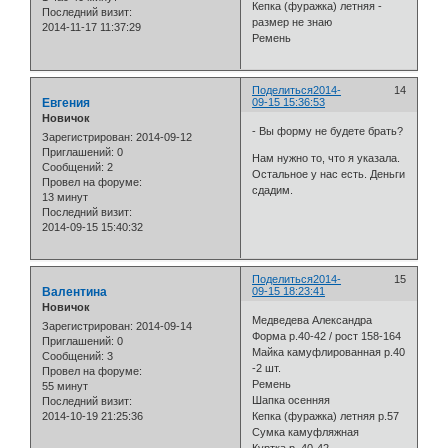
Кепка (фуражка) летняя -
Последний визит:
размер не знаю
2014-11-17 11:37:29
Ремень
Поделиться
2014-
14
Евгения
09-15 15:36:53
Новичок
- Вы форму не будете брать?
Зарегистрирован
: 2014-09-12
Приглашений:
0
Нам нужно то, что я указала.
Сообщений:
2
Остальное у нас есть. Деньги
Провел на форуме:
сдадим.
13 минут
Последний визит:
2014-09-15 15:40:32
Поделиться
2014-
15
Валентина
09-15 18:23:41
Новичок
Медведева Александра
Зарегистрирован
: 2014-09-14
Форма р.40-42 / рост 158-164
Приглашений:
0
Майка камуфлированная р.40
Сообщений:
3
-2 шт.
Провел на форуме:
Ремень
55 минут
Шапка осенняя
Последний визит:
2014-10-19 21:25:36
Кепка (фуражка) летняя р.57
Сумка камуфляжная