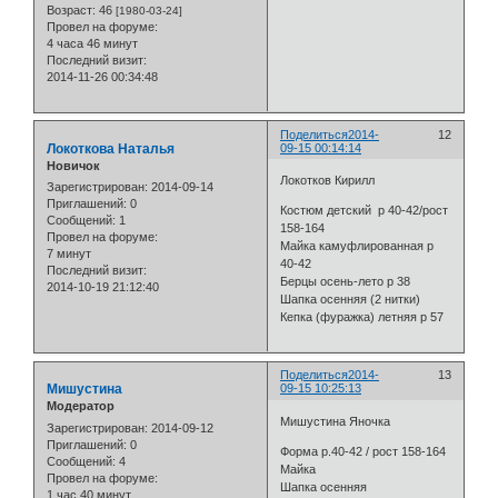
Возраст:
46
[1980-03-24]
Провел на форуме:
4 часа 46 минут
Последний визит:
2014-11-26 00:34:48
Поделиться
2014-
12
Локоткова Наталья
09-15 00:14:14
Новичок
Локотков Кирилл
Зарегистрирован
: 2014-09-14
Приглашений:
0
Костюм детский р 40-42/рост
Сообщений:
1
158-164
Провел на форуме:
Майка камуфлированная р
7 минут
40-42
Последний визит:
Берцы осень-лето р 38
2014-10-19 21:12:40
Шапка осенняя (2 нитки)
Кепка (фуражка) летняя р 57
Поделиться
2014-
13
Мишустина
09-15 10:25:13
Модератор
Мишустина Яночка
Зарегистрирован
: 2014-09-12
Приглашений:
0
Форма р.40-42 / рост 158-164
Сообщений:
4
Майка
Провел на форуме:
Шапка осенняя
1 час 40 минут