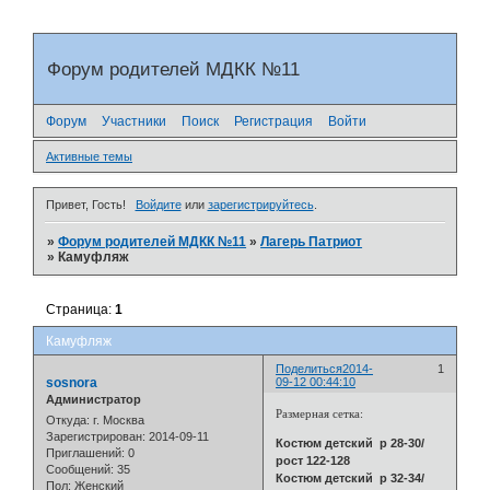
Форум родителей МДКК №11
Форум
Участники
Поиск
Регистрация
Войти
Активные темы
Привет, Гость!
Войдите
или
зарегистрируйтесь
.
»
Форум родителей МДКК №11
»
Лагерь Патриот
»
Камуфляж
Страница:
1
Камуфляж
Поделиться
2014-
1
sosnora
09-12 00:44:10
Администратор
Размерная сетка:
Откуда:
г. Москва
Зарегистрирован
: 2014-09-11
Костюм детский р 28-30/
Приглашений:
0
рост 122-128
Сообщений:
35
Костюм детский р 32-34/
Пол:
Женский