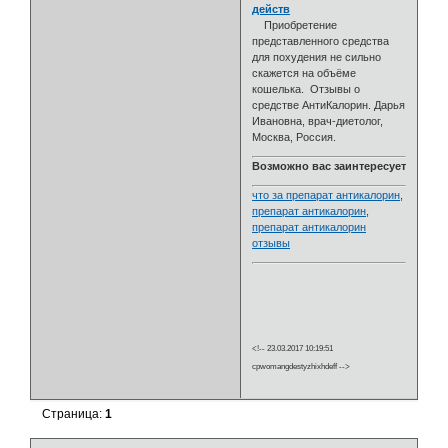
действ
Приобретение
представленного средства
для похудения не сильно
скажется на объёме
кошелька. Отзывы о
средстве АнтиКалорин. Дарья
Ивановна, врач-диетолог,
Москва, Россия.
Возможно вас заинтересует
что за препарат антикалорин
,
препарат антикалорин
,
препарат антикалорин
отзывы
<!-- 23.03.2017 10:19:51
cpwomangdestyzhixhdeff -->
Страница:
1