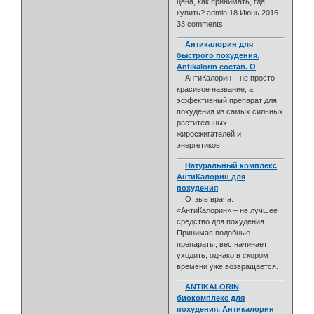
цена, как принимать, где
купить? admin 18 Июнь 2016 ·
33 comments.
Антикалорин для
быстрого похудения.
Antikalorin состав. О
АнтиКалорин – не просто
красивое название, а
эффективный препарат для
похудения из самых сильных
растительных
жиросжигателей и
энергетиков.
Натуральный комплекс
АнтиКалорин для
похудения
Отзыв врача.
«АнтиКалорин» – не лучшее
средство для похудения.
Принимая подобные
препараты, вес начинает
уходить, однако в скором
времени уже возвращается.
ANTIKALORIN
биокомплекс для
похудения. Антикалорин