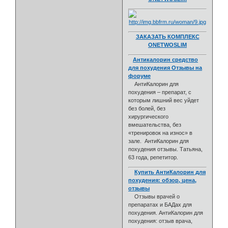
ЗАКАЗАТЬ КОМПЛЕКС
ONETWOSLIM
Антикалорин средство
для похудения Отзывы на
форуме
АнтиКалорин для
похудения – препарат, с
которым лишний вес уйдет
без болей, без
хирургического
вмешательства, без
«тренировок на износ» в
зале. АнтиКалорин для
похудения отзывы. Татьяна,
63 года, репетитор.
Купить АнтиКалорин для
похудения: обзор, цена,
отзывы
Отзывы врачей о
препаратах и БАДах для
похудения. АнтиКалорин для
похудения: отзыв врача,