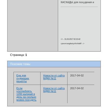
КАСКАДЫ для похудения и
<!-- 31.03.2017 02:15:42
cpwomangdestyzhixhdeff -->
Страница:
1
Похожие темы
Еда для
Новости от сайта
2017-04-02
худеющих
МДКК №11
рецепты
Если
Новости от сайта
2017-04-02
употреблять
МДКК №11
1200 калорий в
день на сколько
можно похудеть