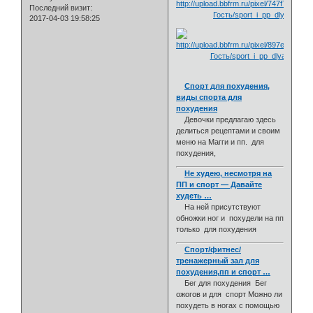
Последний визит:
2017-04-03 19:58:25
Спорт для похудения,
виды спорта для
похудения
Девочки предлагаю здесь
делиться рецептами и своим
меню на Магги и пп. для
похудения,
Не худею, несмотря на
ПП и спорт — Давайте
худеть …
На ней присутствуют
обножки ног и похудели на пп
только для похудения
Спорт/фитнес/
тренажерный зал для
похудения,пп и спорт …
Бег для похудения Бег
ожогов и для спорт Можно ли
похудеть в ногах с помощью