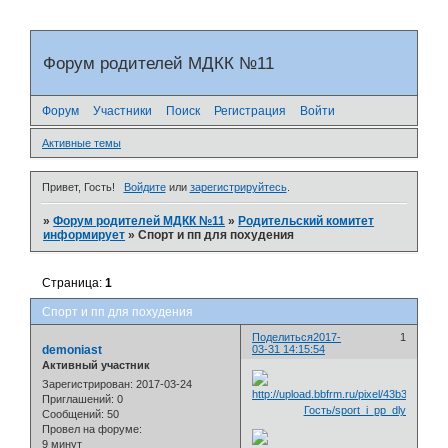
Форум родителей МДКК №11
Форум
Участники
Поиск
Регистрация
Войти
Активные темы
Привет, Гость!
Войдите
или
зарегистрируйтесь
.
»
Форум родителей МДКК №11
»
Родительский комитет
информирует
»
Спорт и пп для похудения
Страница:
1
Спорт и пп для похудения
Поделиться
2017-
1
demoniast
03-31 14:15:54
Активный участник
Зарегистрирован
: 2017-03-24
Приглашений:
0
Сообщений:
50
Провел на форуме:
9 минут