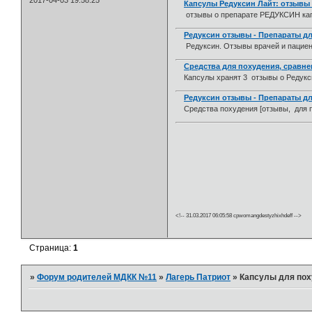
2017-04-03 19:58:25
Капсулы Редуксин Лайт: отзывы
отзывы о препарате РЕДУКСИН кап
Редуксин отзывы - Препараты дл
Редуксин. Отзывы врачей и пациент
Средства для похудения, сравне
Капсулы хранят 3 отзывы о Редукси
Редуксин отзывы - Препараты дл
Средства похудения [отзывы, для 
<!-- 31.03.2017 06:05:58 cpwomangdestyzhixhdeff -->
Страница:
1
»
Форум родителей МДКК №11
»
Лагерь Патриот
»
Капсулы для пох