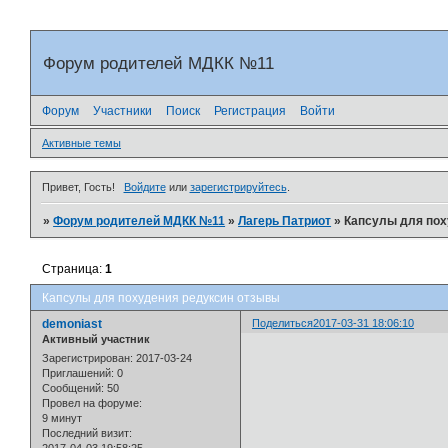
Форум родителей МДКК №11
Форум
Участники
Поиск
Регистрация
Войти
Активные темы
Привет, Гость!
Войдите
или
зарегистрируйтесь
.
»
Форум родителей МДКК №11
»
Лагерь Патриот
»
Капсулы для пох
Страница:
1
Капсулы для похудения редуксин отзывы
demoniast
Поделиться
2017-03-31 18:06:10
Активный участник
Зарегистрирован
: 2017-03-24
Приглашений:
0
Сообщений:
50
Провел на форуме:
9 минут
Последний визит: