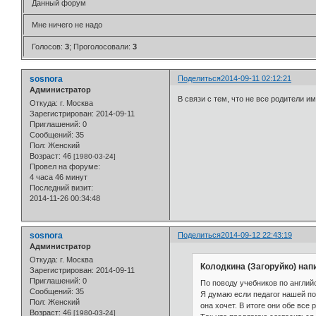
Данный форум
Мне ничего не надо
Голосов:
3
;
Проголосовали:
3
sosnora
Поделиться
2014-09-11 02:12:21
Администратор
В связи с тем, что не все родители 
Откуда:
г. Москва
Зарегистрирован
: 2014-09-11
Приглашений:
0
Сообщений:
35
Пол:
Женский
Возраст:
46
[1980-03-24]
Провел на форуме:
4 часа 46 минут
Последний визит:
2014-11-26 00:34:48
sosnora
Поделиться
2014-09-12 22:43:19
Администратор
Откуда:
г. Москва
Колодкина (Загоруйко) напи
Зарегистрирован
: 2014-09-11
Приглашений:
0
По поводу учебников по англий
Сообщений:
35
Я думаю если педагог нашей под
Пол:
Женский
она хочет. В итоге они обе все
Возраст:
46
[1980-03-24]