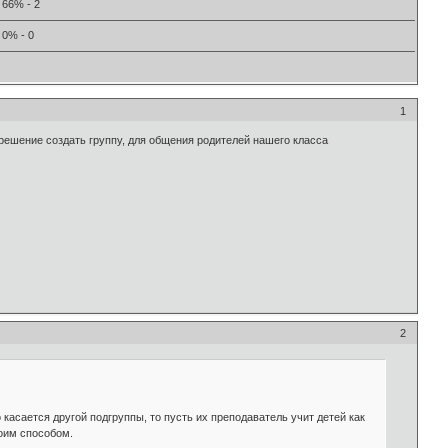
66% - 2
0% - 0
1
 решение создать группу, для общения родителей нашего класса
2
 касается другой подгруппы, то пусть их преподаватель учит детей как
воим способом.