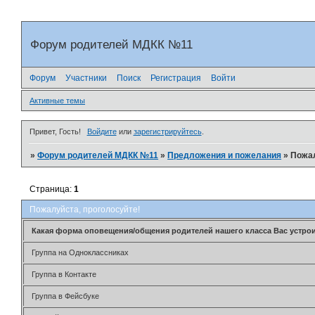
Форум родителей МДКК №11
Форум
Участники
Поиск
Регистрация
Войти
Активные темы
Привет, Гость!
Войдите
или
зарегистрируйтесь
.
»
Форум родителей МДКК №11
»
Предложения и пожелания
»
Пожал
Страница:
1
Пожалуйста, проголосуйте!
Какая форма оповещения/общения родителей нашего класса Вас устро
Группа на Одноклассниках
Группа в Контакте
Группа в Фейсбуке