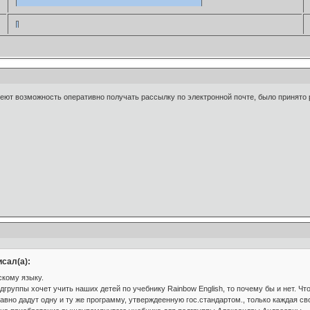
имеют возможность оперативно получать рассылку по электронной почте, было принято
сал(а):
скому языку.
группы хочет учить наших детей по учебнику Rainbow English, то почему бы и нет. Что
 равно дадут одну и ту же программу, утверждеенную гос.стандартом., только каждая с