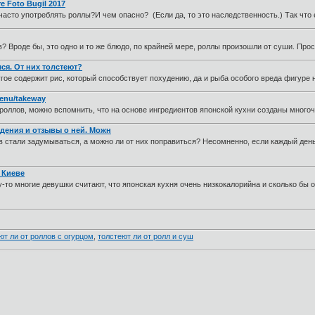
re Foto Bugil 2017
асто употреблять роллы?И чем опасно? (Если да, то это наследственность.) Так что
 Вроде бы, это одно и то же блюдо, по крайней мере, роллы произошли от суши. Про
ся. От них толстеют?
гое содержит рис, который способствует похудению, да и рыба особого вреда фигуре
menu/takeway
роллов, можно вспомнить, что на основе ингредиентов японской кухни созданы мно
удения и отзывы о ней. Можн
 стали задумываться, а можно ли от них поправиться? Несомненно, если каждый день
 Киеве
 многие девушки считают, что японская кухня очень низкокалорийна и сколько бы они
ют ли от роллов с огурцом
,
толстеют ли от ролл и суш