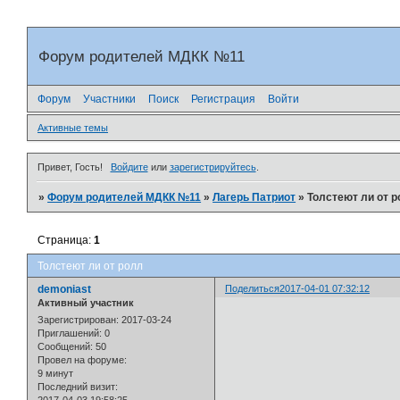
Форум родителей МДКК №11
Форум
Участники
Поиск
Регистрация
Войти
Активные темы
Привет, Гость!
Войдите
или
зарегистрируйтесь
.
»
Форум родителей МДКК №11
»
Лагерь Патриот
»
Толстеют ли от 
Страница:
1
Толстеют ли от ролл
demoniast
Поделиться
2017-04-01 07:32:12
Активный участник
Зарегистрирован
: 2017-03-24
Приглашений:
0
Сообщений:
50
Провел на форуме:
9 минут
Последний визит: