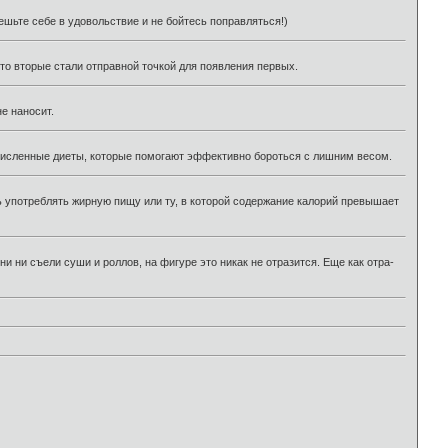
 ешьте себе в удовольствие и не бойтесь поправляться!)
сто вторые стали отправной точкой для появления первых.
 не наносит.
гочисленные диеты, которые помогают эффективно бороться с лишним весом.
 употреблять жирную пищу или ту, в которой содержание калорий превышает
 ни съели суши и роллов, на фигуре это никак не отразится. Еще как отра-