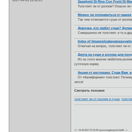
2017-04-03 19:58:25
Spaghetti Di Riso Con Frutti Di Ma
Толстеют ли от роллов? Опасно ли ч
Можно ли поправиться от манки
Так чем отличаются суши от роллов?
Девочки, кто любит суши? Делим
Совершенно не толстеют. и то и дру
Index of /images/izakayamasuya/
Отвечая на вопрос, толстеют ли от 
Диета на суши и роллах для пох
Из-за этого многие любители роллов
суточную норму
Акция от ресторана Суши Вам в
От «Калифорнии» толстеют. Почему-то
зится!
Смотреть похожее
толстеют ли от роллов и суши
,
толсте
<!-- 01.04.2017 07:31:59 cpwomangdestyzhixhdeff -->