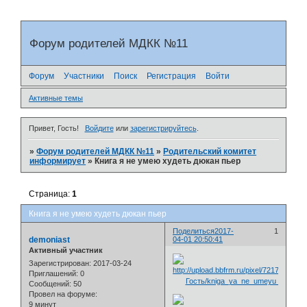
Форум родителей МДКК №11
Форум
Участники
Поиск
Регистрация
Войти
Активные темы
Привет, Гость!
Войдите
или
зарегистрируйтесь
.
»
Форум родителей МДКК №11
»
Родительский комитет
информирует
»
Книга я не умею худеть дюкан пьер
Страница:
1
Книга я не умею худеть дюкан пьер
Поделиться
2017-
1
demoniast
04-01 20:50:41
Активный участник
Зарегистрирован
: 2017-03-24
Приглашений:
0
Сообщений:
50
Провел на форуме:
9 минут