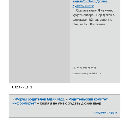
худеть" - Пьер Дюкан
Купить книгу
Скачать книгу Я не умею
худеть автора Пьер Дюкан в
форматах fb2, txt, epub, rtf,
html, mobi :: Коллекция
<!-- 01.04.2017 08:50:28
cpwomangdestyzhixhdeff -->
Страница:
1
»
Форум родителей МДКК №11
»
Родительский комитет
информирует
»
Книга я не умею худеть дюкан пьер
создать форум