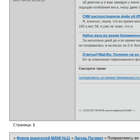
2017-04-03 19:58:25
ой девочки а я вам завидую у меня в
ощущаю колебания веса, ношу даже 
СМИ распространили фейк об iPh
Я, конечно, знала, что во время мес
165 а вес 58, я уже не знаю, что и
Набор веса во время беременнос
За несколько дней до и во время ме
не поправилась а на весах на 2 кг б
Ответы@Mail.Ru: Полнеют ли во
Из-за изменения гормонального фона
Смотрите также
поправляюсь во время беременности 
<!-- 02.04.2017 04:40:36 cpwomangdestyzhixhdeff -->
Страница:
1
»
Форум родителей МДКК №11
»
Лагерь Патриот
»
Поправляюсь во