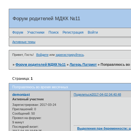
Форум родителей МДКК №11
Форум
Участники
Поиск
Регистрация
Войти
Активные темы
Привет, Гость!
Войдите
или
зарегистрируйтесь
.
»
Форум родителей МДКК №11
»
Лагерь Патриот
»
Поправляюсь во
Страница:
1
Поправляюсь во время месячных
demoniast
Поделиться
2017-04-02 04:40:48
Активный участник
Зарегистрирован
: 2017-03-24
Приглашений:
0
Сообщений:
50
Провел на форуме:
9 минут
Последний визит:
Выделения при беременности: ц