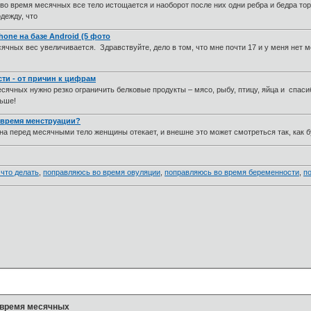
о время месячных все тело истощается и наоборот после них одни ребра и бедра тор
одежду, что
one на базе Android (5 фото
ячных вес увеличивается. Здравствуйте, дело в том, что мне почти 17 и у меня нет м
ти - от причин к цифрам
сячных нужно резко ограничить белковые продукты – мясо, рыбу, птицу, яйца и спас
ольше!
 время менструации?
 перед месячными тело женщины отекает, и внешне это может смотреться так, как 
что делать
,
поправляюсь во время овуляции
,
поправляюсь во время беременности
,
п
 время месячных