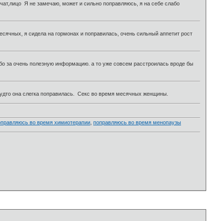
чат,лицо Я не замечаю, может и сильно поправляюсь, я на себе слабо
есячных, я сидела на гормонах и поправилась, очень сильный аппетит рост
ибо за очень полезную информацию. а то уже совсем расстроилась вроде бы
будто она слегка поправилась. Секс во время месячных женщины.
оправляюсь во время химиотерапии
,
поправляюсь во время менопаузы