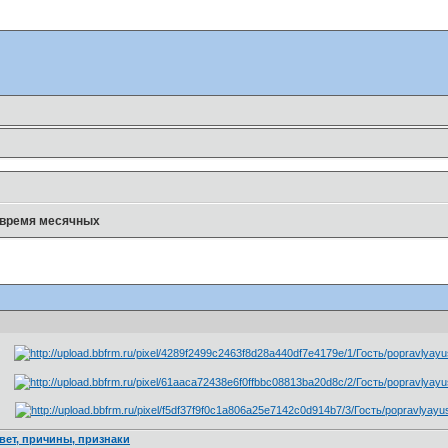
 время месячных
вет, причины, признаки